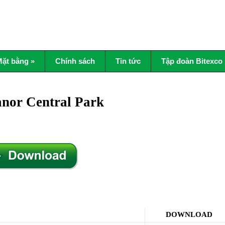
ặt bằng
»
Chính sách
Tin tức
Tập đoàn Bitexco
anor Central Park
DOWNLOAD