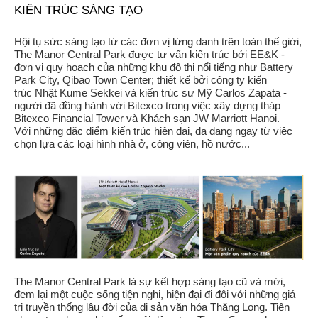
KIẾN TRÚC SÁNG TẠO
Hội tụ sức sáng tạo từ các đơn vị lừng danh trên toàn thế giới,
The Manor Central Park được tư vấn kiến trúc bởi EE&K -
đơn vị quy hoạch của những khu đô thị nổi tiếng như Battery
Park City, Qibao Town Center; thiết kế bởi công ty kiến
trúc Nhật Kume Sekkei và kiến trúc sư Mỹ Carlos Zapata -
người đã đồng hành với Bitexco trong việc xây dựng tháp
Bitexco Financial Tower và Khách sạn JW Marriott Hanoi.
Với những đặc điểm kiến trúc hiện đại, đa dạng ngay từ việc
chọn lựa các loại hình nhà ở, công viên, hồ nước...
The Manor Central Park là sự kết hợp sáng tạo cũ và mới,
đem lại một cuộc sống tiện nghi, hiện đại đi đôi với những giá
trị truyền thống lâu đời của di sản văn hóa Thăng Long. Tiên