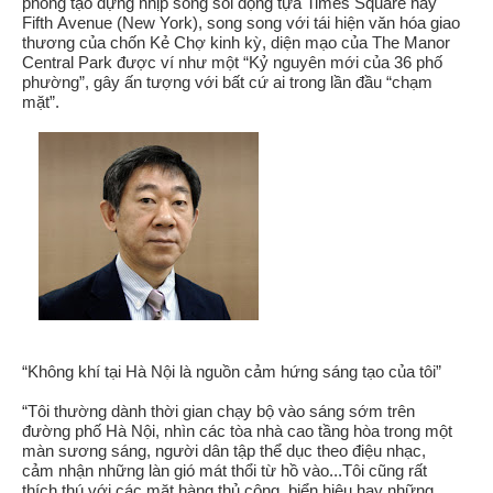
phong tạo dựng nhịp sống sôi động tựa Times Square hay
Fifth Avenue (New York), song song với tái hiện văn hóa giao
thương của chốn Kẻ Chợ kinh kỳ, diện mạo của The Manor
Central Park được ví như một “Kỷ nguyên mới của 36 phố
phường”, gây ấn tượng với bất cứ ai trong lần đầu “chạm
mặt”.
“
Không khí tại Hà Nội là nguồn cảm hứng sáng tạo của tôi
”
“Tôi thường dành thời gian chạy bộ vào sáng sớm trên
đường phố Hà Nội, nhìn các tòa nhà cao tầng hòa trong một
màn sương sáng, người dân tập thể dục theo điệu nhạc,
cảm nhận những làn gió mát thổi từ hồ vào...Tôi cũng rất
thích thú với các mặt hàng thủ công, biển hiệu hay những