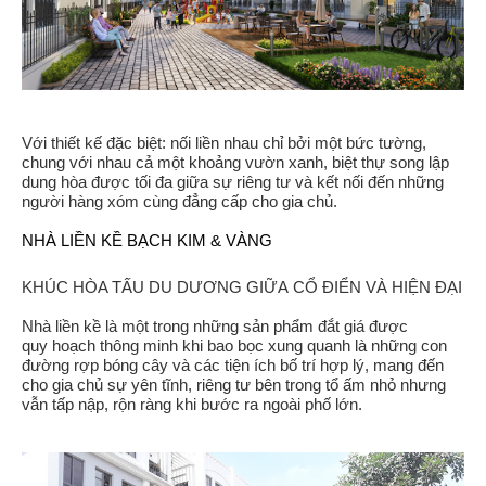
Với thiết kế đặc biệt: nối liền nhau chỉ bởi một bức tường,
chung với nhau cả một khoảng vườn xanh, biệt thự song lập
dung hòa được tối đa giữa sự riêng tư và kết nối đến những
người hàng xóm cùng đẳng cấp cho gia chủ.
NHÀ LIỀN KỀ BẠCH KIM & VÀNG
KHÚC HÒA TẤU DU DƯƠNG GIỮA CỔ ĐIỂN VÀ HIỆN ĐẠI
Nhà liền kề là một trong những sản phẩm đắt giá được
quy hoạch thông minh khi bao bọc xung quanh là những con
đường rợp bóng cây và các tiện ích bố trí hợp lý, mang đến
cho gia chủ sự yên tĩnh, riêng tư bên trong tổ ấm nhỏ nhưng
vẫn tấp nập, rộn ràng khi bước ra ngoài phố lớn.