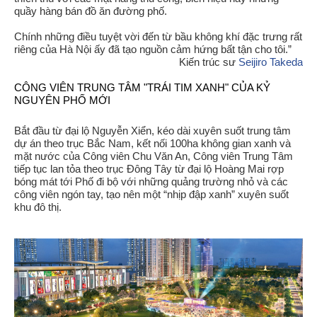
quầy hàng bán đồ ăn đường phố.
Chính những điều tuyệt vời đến từ bầu không khí đặc trưng rất
riêng của Hà Nội ấy đã tạo nguồn cảm hứng bất tận cho tôi.”
Kiến trúc sư
Seijiro Takeda
CÔNG VIÊN TRUNG TÂM "TRÁI TIM XANH" CỦA KỶ
NGUYÊN PHỐ MỚI
Bắt đầu từ đại lộ Nguyễn Xiển, kéo dài xuyên suốt trung tâm
dự án theo trục Bắc Nam, kết nối 100ha không gian xanh và
mặt nước của Công viên Chu Văn An, Công viên Trung Tâm
tiếp tục lan tỏa theo trục Đông Tây từ đại lộ Hoàng Mai rợp
bóng mát tới Phố đi bộ với những quảng trường nhỏ và các
công viên ngón tay, tạo nên một “nhịp đập xanh” xuyên suốt
khu đô thị.